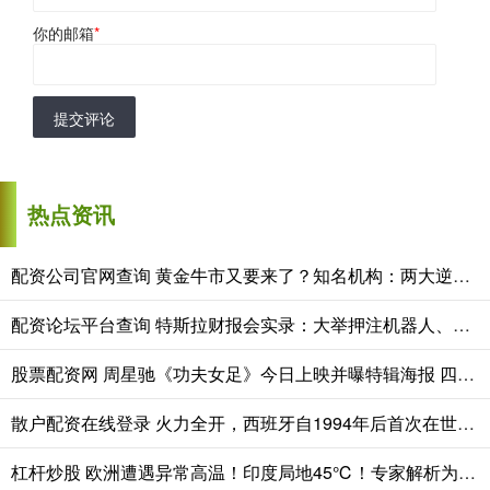
你的邮箱
*
提交评论
热点资讯
配资公司官网查询 黄金牛市又要来了？知名机构：两大逆风将转为顺风 现在是建仓好时机！
配资论坛平台查询 特斯拉财报会实录：大举押注机器人、自动驾驶与储能 资本开支持续扩张
股票配资网 周星驰《功夫女足》今日上映并曝特辑海报 四大看点揭秘喜剧盛宴！
散户配资在线登录 火力全开，西班牙自1994年后首次在世界杯淘汰赛阶段单场打入2球
杠杆炒股 欧洲遭遇异常高温！印度局地45℃！专家解析为何全球高温频频？