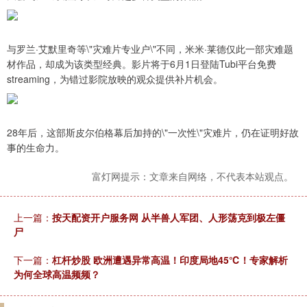
与罗兰·艾默里奇等\"灾难片专业户\"不同，米米·莱德仅此一部灾难题
材作品，却成为该类型经典。影片将于6月1日登陆Tubi平台免费
streaming，为错过影院放映的观众提供补片机会。
28年后，这部斯皮尔伯格幕后加持的\"一次性\"灾难片，仍在证明好故
事的生命力。
富灯网提示：文章来自网络，不代表本站观点。
上一篇：
按天配资开户服务网 从半兽人军团、人形荡克到极左僵
尸
下一篇：
杠杆炒股 欧洲遭遇异常高温！印度局地45℃！专家解析
为何全球高温频频？