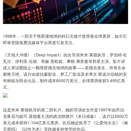
1998年，一部关于彗星撞地球的科幻灾难片曾席卷全球票房，如今它
即将登陆免费流媒体平台再度引发关注。
《天地大冲撞》（Deep Impact）由女导演米米·莱德执导，罗伯特·杜
瓦尔、伊利亚·伍德、蒂娅·里欧妮、摩根·弗里曼等群星主演。影片讲
述人类试图阻止一颗彗星撞击地球的故事——若撞击发生，所有生命
都将灭绝。该片由派拉蒙影业、梦工厂影业及史蒂文·斯皮尔伯格的安
布林娱乐联合出品，制作成本8000万美元，全球票房收获3.495亿美
元。
这是米米·莱德执导的第二部长片。她的导演处女作是1997年由乔治·
克鲁尼与妮可·基德曼主演的政治惊悚片《末日戒备》，该片以5000万
美元成本获得1.104亿美元票房。此后她还执导了《让爱传出去》《偷
天密码》《以性为本》等跨越多种类型的作品。