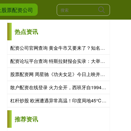
网上股票配资公司
热点资讯
配资公司官网查询 黄金牛市又要来了？知名机构：两大逆风将转为顺风 现在是建仓好时机！
配资论坛平台查询 特斯拉财报会实录：大举押注机器人、自动驾驶与储能 资本开支持续扩张
股票配资网 周星驰《功夫女足》今日上映并曝特辑海报 四大看点揭秘喜剧盛宴！
散户配资在线登录 火力全开，西班牙自1994年后首次在世界杯淘汰赛阶段单场打入2球
杠杆炒股 欧洲遭遇异常高温！印度局地45℃！专家解析为何全球高温频频？
推荐资讯