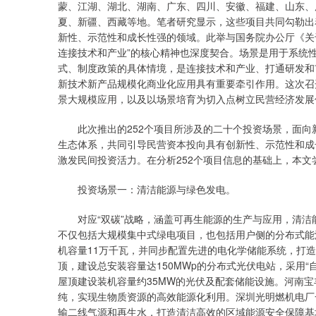
蒙、江湖、湖北、湖南、广东、四川、安徽、福建、山东、
夏、新疆、西藏等地。笔者研究显示，这些项目共同勾勒出
新性、示范性和成长性强的领域。此举与国务院办公厅《关
连接技术和产业”的核心精神也深度契合。场景是用于系统
式、制度政策的具体情境，是连接技术和产业、打通研发和
新技术新产品规模化商业化应用具有重要牵引作用。这次召
景大规模应用，以及以场景培育为切入点树立民营经济发展
此次推出的252个项目所涉及的二十个投资场景，面向
生态体系，共同引导民营资本投向具有创新性、示范性和成
激发民间投资活力。在分析252个项目信息的基础上，本
投资场景一：清洁能源与绿色发电。
对应“双碳”战略，涵盖可再生能源的生产与应用，清洁
不仅包括大规模集中式绿电项目，也包括用户侧的分布式能
机容量11万千瓦，并同步配置先进的电化学储能系统，打
顶，建设总安装容量达150MWp的分布式光伏电站，采用
屋顶建设装机容量约35MW的光伏及配套储能设施。河南
纯，实现生物质资源的高效能源化利用。深圳光明燃机电厂
输二线气源和再生水，打造清洁高效的区域能源安全保障基