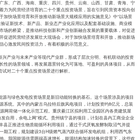
广东、广西、海南、重庆、四川、贵州、云南、山西、甘肃、青海、宁
着力为民营经济培育的二十个重点投资场景，旨在引到民营资本投向创
于加快场景培育和开放推动新场景大规模应用的实施意见》中“以场景
性验证新技术、新产品、新业态产业化应用以及配套基础设施、商业模
市场的桥梁，是推动科技创新和产业创新融合发展的重要载体，对促进
开促进民营经济发展壮大现场会，对于加快场景培育和开放，推动新场
信心激发民间投资活力，有着积极的示范意义。
新兴产业与未来产业等现代产业群，形成了层次分明、有机联动的投资
长性的场景领域，将发展愿景转化为可落地、可盈利的具体项目，从而
文尝试对二十个重点投资场景进行解析。
能源与绿色发电投资场景是新旧动能转换的基石。这个场景涉及的项目
源系统。其中的内蒙古乌拉特后旗风电项目，计划投资约8亿元，总装
造源网荷储一体化示范工程。重庆綦江区拟利用工业园区内各类建筑屋
“自发自用，余电上网”模式。贵州镇宁县的项目，计划在县内工商业企业
宝丰县正推进生物质能循环利用项目，通过干式厌氧发酵制取沼气并提
一期工程，规划建设3台H级燃气蒸汽联合循环发电机组，利用西气东
地。我国能源供需两端高速增长，能源结构加速转换的背景下，这些欢