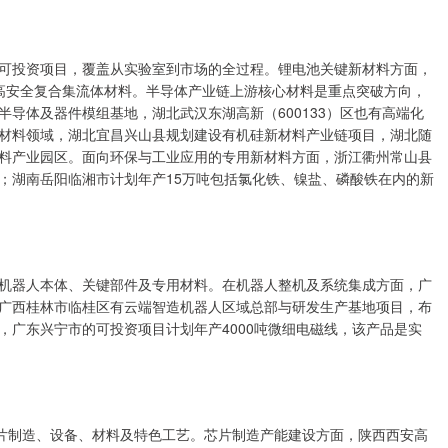
投资项目，覆盖从实验室到市场的全过程。锂电池关键新材料方面，
高安全复合集流体材料。半导体产业链上游核心材料是重点突破方向，
导体及器件模组基地，湖北武汉东湖高新（600133）区也有高端化
材料领域，湖北宜昌兴山县规划建设有机硅新材料产业链项目，湖北随
料产业园区。面向环保与工业应用的专用新材料方面，浙江衢州常山县
；湖南岳阳临湘市计划年产15万吨包括氯化铁、镍盐、磷酸铁在内的新
器人本体、关键部件及专用材料。在机器人整机及系统集成方面，广
广西桂林市临桂区有云端智造机器人区域总部与研发生产基地项目，布
，广东兴宁市的可投资项目计划年产4000吨微细电磁线，该产品是实
片制造、设备、材料及特色工艺。芯片制造产能建设方面，陕西西安高