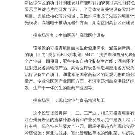
新区综保区的项目计划建设月产能5万片的8英寸高性能特
显示屏关键芯片的研发与设计。半导体制造关键设备零部件
项目。光通信核心芯片领域，安徽蚌埠市龙子湖区的项目计划基
光模块。高端电子被动元器件方面，湖南益阳高新区正建设高
投资场景九：生物医药与高端医疗设备
该场景的可投资项目面向生命健康需求，涵盖创新药、高
的项目面向1类新药BTK抑制剂TM471-1抗肿瘤和自身
全产业链一期项目，配备多条自动化制剂生产线；湖南怀化
注射液及各类输液产品。高端医疗设备制造与应用各方较为
治疗设备生产项目。湖北孝感国家高新区的近观无创血糖分
量产。专业化医药产业园区方面，有河南郑州航空港经济综
发、生产于一体的生物医药产业园等。
投资场景十：现代农业与食品精深加工
这个投资场景贯穿一、二、三产业，相关可投资项目有利
江台州黄岩区的蜜橘种源培育和产业发展示范带建设工程，
打有机、绿色特色的藜麦产业园。顺应消费趋势的现代食品
冷链设施；河北沽源县、塞北管理区等地的预制菜、牛奶功