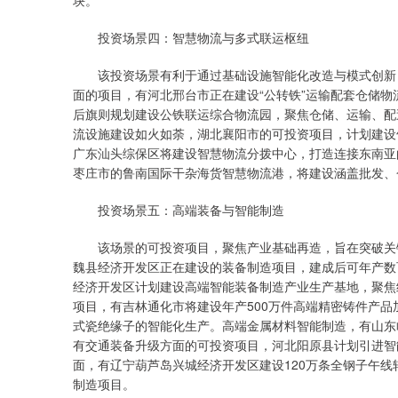
块。
投资场景四：智慧物流与多式联运枢纽
该投资场景有利于通过基础设施智能化改造与模式创新，
面的项目，有河北邢台市正在建设“公转铁”运输配套仓储
后旗则规划建设公铁联运综合物流园，聚焦仓储、运输、配
流设施建设如火如荼，湖北襄阳市的可投资项目，计划建设
广东汕头综保区将建设智慧物流分拨中心，打造连接东南亚
枣庄市的鲁南国际干杂海货智慧物流港，将建设涵盖批发、
投资场景五：高端装备与智能制造
该场景的可投资项目，聚焦产业基础再造，旨在突破关键
魏县经济开发区正在建设的装备制造项目，建成后可年产数
经济开发区计划建设高端智能装备制造产业生产基地，聚焦
项目，有吉林通化市将建设年产500万件高端精密铸件产
式瓷绝缘子的智能化生产。高端金属材料智能制造，有山东
有交通装备升级方面的可投资项目，河北阳原县计划引进智
面，有辽宁葫芦岛兴城经济开发区建设120万条全钢子午线
制造项目。