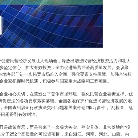
开促进民营经济发展壮大现场会，释放出增强民营经济投资活力和壮大
步坚定信心、扩大有效投资，全力促进民营经济高质量发展。会议聚
求各地各部门进一步拓宽市场准入空间、强化要素支持保障、加强合法权
企业家把握时代机遇，积极参与国家重大战略和工程项目。
业核心关切，在营造公平竞争市场环境、强化民营企业要素支撑、优
经济促进法的各项要求落实落细。全国各地保护和促进民营经济发展的地
，全国查纠涉企行政执法突出问题相关案件达到5万多件，“乱检查、乱
等问题得到有效纠治。
是政策宣示，而是带来了一套极为务实、翔实具体、非常落地的“投
介了252个高质量的可投资项目，来自浙江、河南、河北、山西、内