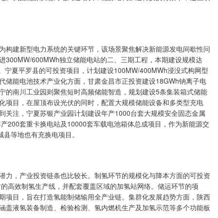
构建新型电力系统的关键环节，该场景聚焦解决新能源发电间歇性问
00MW/600MWh独立储能电站的二、三期工程，本期建设规模达
场。宁夏平罗县的可投资项目，计划建设100MW/400MWh浸没式构网型
代储能电池技术产业化方面，甘肃金昌市正投资建设18GWh钠离子电
宁的南川工业园则聚焦短时高频储能智造，规划建设5条集装箱式储能
化项目，在屋顶布设光伏的同时，配置大规模储能设备和多类型充电
到关注，宁夏苏银产业园计划建设年产1000台套大规模安全固态金属
产200套重卡换电站及10000套车载电池箱体总成项目，作为新能源交
城县等地也有充换电项目。
力，产业投资链条也比较长。制氢环节的规模化与降本方面的可投资
立方的高效制氢生产线，并配套覆盖区域的加氢站网络。储运环节的项
期项目，旨在打造氢能制储输用全产业链。集群化发展趋势方面，陕西
涵盖液氢装备制造、检验检测、氢内燃机生产及加氢示范等多个功能板