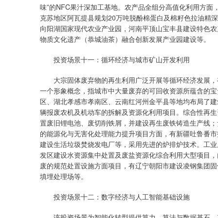
味”的NFC果汁深加工基地。农产品全组分高值化利用方
克苏地区阿瓦提县规划20万吨脱酚棉蛋白及棉籽色拉油精
向阳湖国家现代农业产业园，河南平顶山宝丰县建设特色农
物质文化遗产（恭城油茶）融合创新发展产业园建设等。
投资场景十一：循环经济与城市矿山开发利用
大宗固体废弃物的再生利用广泛开展等循环经济发展，有
一个形象概念，指城市中大量废弃的可回收资源所蕴含的宝
区、湖北孝感市孝南区、云南红河州金平县等地均布局了建
辆报废农机及机动车的拆解及资源化利用项目。综合性再生
置废旧锂电池、废切削铁屑，并建设再生废铁铸造生产线；
的能源化与无害化处理能力提升项目方面，有新疆吐鲁番市
建设生活垃圾焚烧发电厂等，采用先进的炉排炉技术。工业
发区建设水资源集中处置及废盐资源化综合利用大型项目，
废的规范处置设施方面项目，有辽宁朝阳市建设凌钢集团固
填埋处理场等。
投资场景十二：数字经济与人工智能基础设施
该投资场景为智能化转型提供算力、算法与数据基石。其