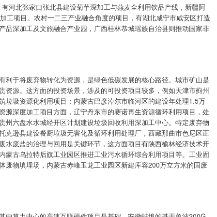
面，有河北张家口张北县建设菊芋深加工与燕麦全利用饮品产线，新疆阿
深加工项目。农村一二三产业融合角度的项目，有湖北咸宁市咸安区打造
产品深加工及文旅融合产业园，广西桂林恭城瑶族自治县则推动国家非
利于将废弃物转化为资源，是绿色低碳发展的核心路径。城市矿山是
贵资源。这方面的投资场景，涉及的可投资项目较多，例如天津市蓟州
筑垃圾资源化利用项目；内蒙古巴彦淖尔市临河区的建设年处理1.5万
资源深度加工项目方面，辽宁丹东市的赛诺再生资源循环利用项目，处
贵州六盘水水城经开区计划建设垃圾回收利用深加工中心。特定废弃物
托克逊县建设餐厨垃圾无害化及循环利用处理厂，西藏那曲市色尼区正
废水废盐的治理与回用是关键环节，这方面项目有陕西榆林经济技术开
内蒙古乌拉特后旗工业园区推进工业污水循环综合利用项目等。工业固
体废物填埋场，内蒙古赤峰玉龙工业园区新建库容200万立方米的固废
中算力中心的高速互联硬件项目是基础，安徽蚌埠的基于单波200G