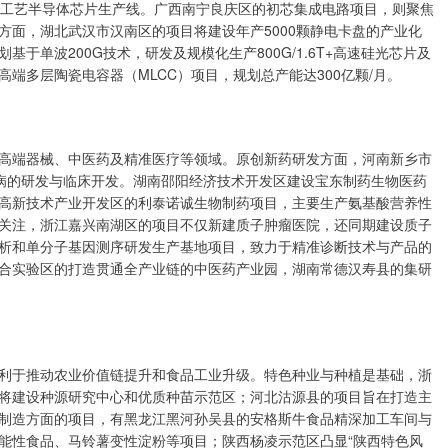
色工艺半导体芯片生产线。广西南宁良庆区的初芯集成电路项目，则聚焦
方面，湖北武汉市汉南区的项目将建设年产5000颗静电卡盘的产业化
于单波200G技术，研发及规模化生产800G/1.6T+高速硅光芯片及
端多层陶瓷电容器（MLCC）项目，规划总产能达300亿颗/月。
端器械、中医药及精准医疗等领域。原创新药研发方面，河南新乡市
免疫病的研发与临床开发。湖南邵阳经济技术开发区建设宝东制药生物医药
高新技术产业开发区的利泰诺诚生物制药项目，主要生产氨基酸营养性
关注，浙江嘉兴南湖区的项目不仅新建质子肿瘤医院，还同期建设质子
析和单分子基因测序研发生产基地项目，致力于精准诊断技术与产品的
合实验区的打造贯通全产业链的中医药产业园，湖南常德汉寿县的集研
于推动农业价值链提升和食品工业升级。特色种业与种植是基础，浙
将建设种源研究中心和优质种苗示范区；河北沽源县的项目旨在打造主
制造方面的项目，有黑龙江黑河孙吴县的安格斯牛食品精深加工车间与
能性食品、马铃薯变性淀粉等项目；陕西杨凌示范区凸显“陕西特色风