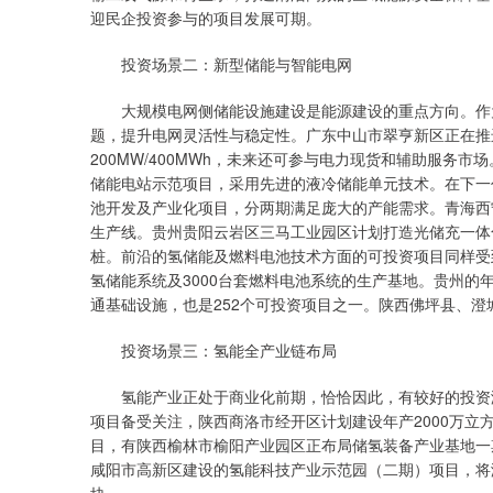
迎民企投资参与的项目发展可期。
投资场景二：新型储能与智能电网
大规模电网侧储能设施建设是能源建设的重点方向。作为
题，提升电网灵活性与稳定性。广东中山市翠亨新区正在推进3
200MW/400MWh，未来还可参与电力现货和辅助服务市
储能电站示范项目，采用先进的液冷储能单元技术。在下一
池开发及产业化项目，分两期满足庞大的产能需求。青海西
生产线。贵州贵阳云岩区三马工业园区计划打造光储充一体
桩。前沿的氢储能及燃料电池技术方面的可投资项目同样受
氢储能系统及3000台套燃料电池系统的生产基地。贵州的年
通基础设施，也是252个可投资项目之一。陕西佛坪县、澄
投资场景三：氢能全产业链布局
氢能产业正处于商业化前期，恰恰因此，有较好的投资潜
项目备受关注，陕西商洛市经开区计划建设年产2000万
目，有陕西榆林市榆阳产业园区正布局储氢装备产业基地一
咸阳市高新区建设的氢能科技产业示范园（二期）项目，将