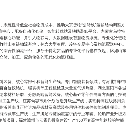
系统性降低全社会物流成本。推动大宗货物“公转铁”运输结构调整方
物流中心，配备自动化仓储、智能转载站及铁路装卸平台。内蒙古乌拉特
送核心功能，并引入物联网、大数据建设智慧物流系统。专业化冷链物
竹叶山冷链物流基地，包含大型冷库、冷链交易中心及物流配送中心。
的综合性物流平台。服务于特定货品的专业化平台也在兴起，比如山东
仓储、加工、应急储备的现代化物流枢纽。
装备、核心零部件和智能生产线。专用智能装备领域，有河北邯郸市
百台旋挖钻机、强夯机等工程机械及大量空气源热泵。湖北襄阳市谷城
纳米材料研磨、分散高端智能装备。核心基础零部件制造方面的可投资
品加工生产线。江苏句容市则计划改造升级生产线，实现特高压线路用悬
临沂莒南县正推进精品锻材及高端装备用锻件和铸件智能制造项目。也
能冷藏车生产线，生产满足冷链物流需求的专业车辆。轮胎产业升级方
轮胎项目，福建漳州市云霄县投资建设年产150万套高性能轮胎的智能