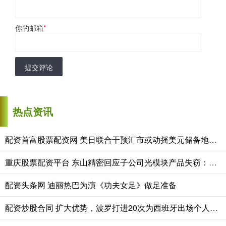
你的邮箱
*
提交评论
热点资讯
配资首富股票配资网 美日联合干预汇市或动摇美元储备地位？高盛反驳：推测过于牵强
重庆股票配资平台 东山精密回应子公司光模块产品失窃：已就相关产品足额投保货物运输险
配资头条网 迪丽热巴为演《功夫女足》做足准备
配资炒股合同 扩大优势，波罗打进20次为西班牙出场个人首粒进球